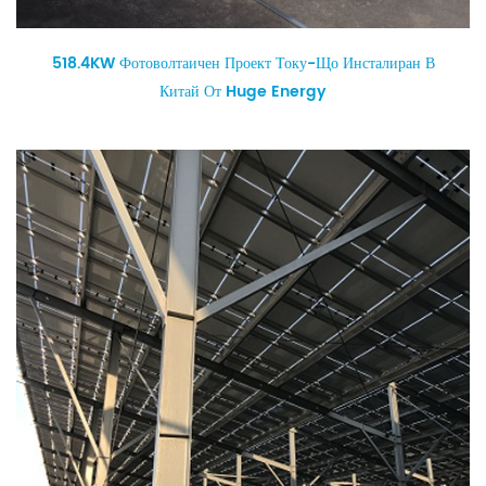
518.4KW Фотоволтаичен Проект Току-Що Инсталиран В
Китай От Huge Energy