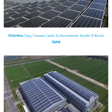
Shantou Град, Гъвкава Скоба За Биохимичен Басейн В Китай
2MW