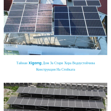
Тайнан Xigang Дом За Стари Хора Водоустойчива
Конструкция На Стойката