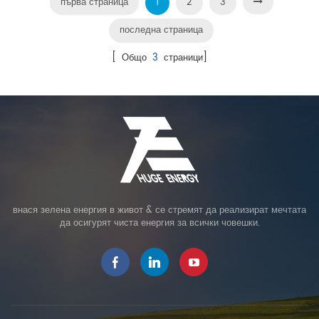
първа страница
1
2
3
последна страница
[ Общо
3
страници]
внася зелена енергия в живот & се стремят да реализират мечтата
да осигурят чиста енергия за всички човешки.