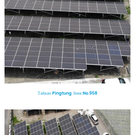
Тайван Pingtung Земя No.958