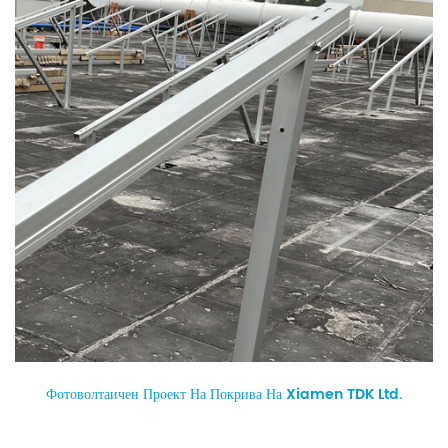
Фотоволтаичен Проект На Покрива На Xiamen TDK Ltd.