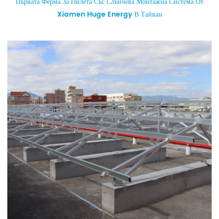
Първата Ферма За Пилета Със Слънчева Монтажна Система От
Xiamen Huge Energy В Тайван