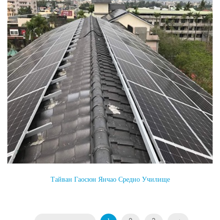
Тайван Гаосюн Янчао Средно Училище