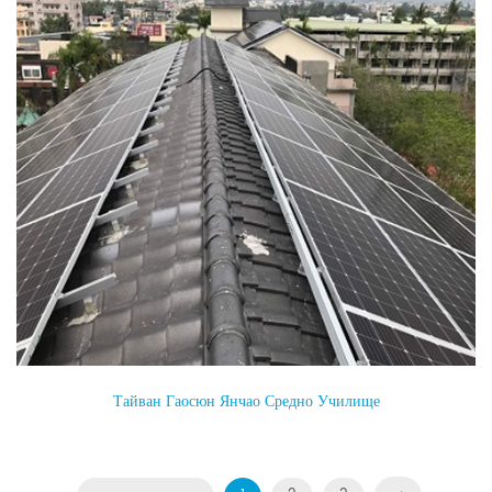
Тайван Гаосюн Янчао Средно Училище