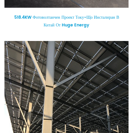
518.4KW Фотоволтаичен Проект Току-Що Инсталиран В
Китай От Huge Energy