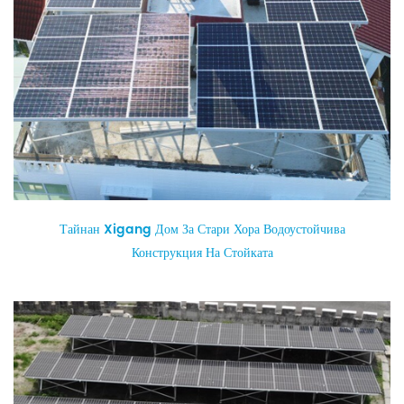
Тайнан Xigang Дом За Стари Хора Водоустойчива
Конструкция На Стойката