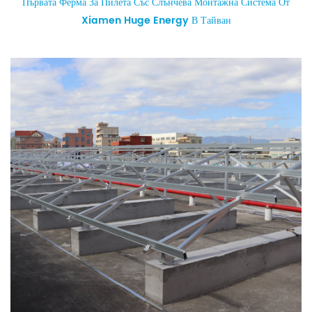
Първата Ферма За Пилета Със Слънчева Монтажна Система От
Xiamen Huge Energy В Тайван