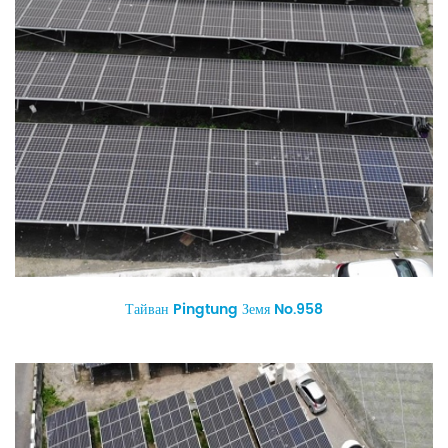
Тайван Pingtung Земя No.958