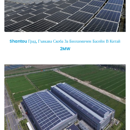
Shantou Град, Гъвкава Скоба За Биохимичен Басейн В Китай
2MW