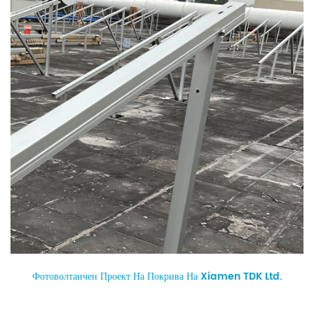
Фотоволтаичен Проект На Покрива На Xiamen TDK Ltd.