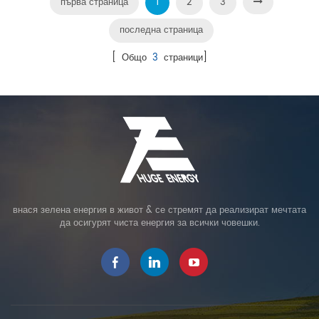
първа страница
1
2
3
последна страница
[ Общо
3
страници]
внася зелена енергия в живот & се стремят да реализират мечтата
да осигурят чиста енергия за всички човешки.