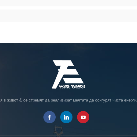
я в живот & се стремят да реализират мечтата да осигурят чиста енерги