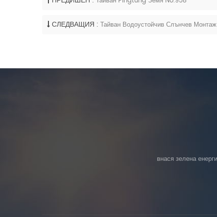
ПРЕДИШЕН :
Тайван Pingtung Земя No.958
СЛЕДВАЩИЯ :
Тайван Водоустойчив Слънчев Монтаж
внася зелена енерги