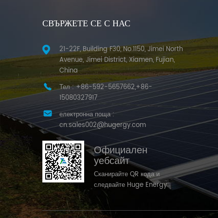
СВЪРЖЕТЕ СЕ С НАС
21-22F, Building F30, No.1150, Jimei North
Avenue, Jimei District, Xiamen, Fujian,
China
Тел :
+86-592-5657662,+86-
15080327917
електронна поща :
cn.sales002@hugergy.com
Официален
уебсайт
Сканирайте QR кода и
следвайте Huge Energy