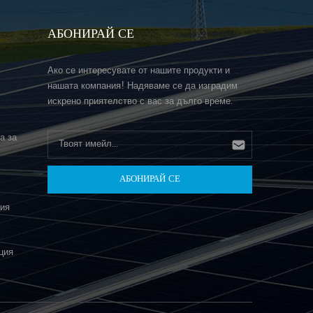
АБОНИРАЙ СЕ
Ако се интересувате от нашите продукти и
нашата компания! Надяваме се да изградим
искрено приятелство с вас за дълго време.
а за
ция
ция