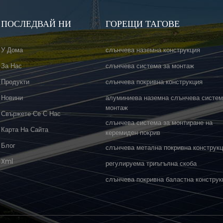
ПОСЛЕДВАЙ НИ
ГОРЕЩИ ТАГОВЕ
У Дома
слънчева наземна конструкция
За Нас
слънчева система за монтаж
Продукти
слънчева покривна конструкция
Новини
алуминиева наземна слънчева систем
монтаж
Свържете Се С Нас
слънчева система за монтиране на
Карта На Сайта
керемиден покрив
Блог
слънчева метална покривна конструк
Xml
регулируема триъгълна скоба
слънчева покривна баластна конструк