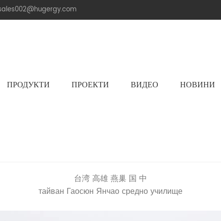
.sales002@hugergy.com
ПРОДУКТИ
ПРОЕКТИ
ВИДЕО
НОВИНИ
Керемиден Покрив Слънчева Монтажна Конструкция
Метална Покривна Соларна Монтажна Конструкция
Плоска Циментова Покривна Соларна Конструкция
Aluminum Agri-PV Racking
Flexible 
台湾 高雄 燕巢 国 中
тайван Гаосюн Янчао средно училище