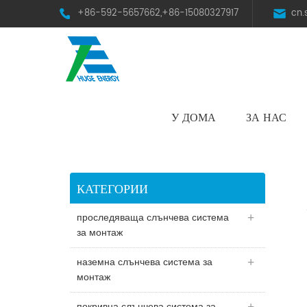
+86-592-5657662,+86-15080327917
cn
У ДОМА
ЗА НАС
HST Horizontal Single-Axis Tracker
КАТЕГОРИИ
проследяваща слънчева система
за монтаж
наземна слънчева система за
монтаж
покривна слънчева система за