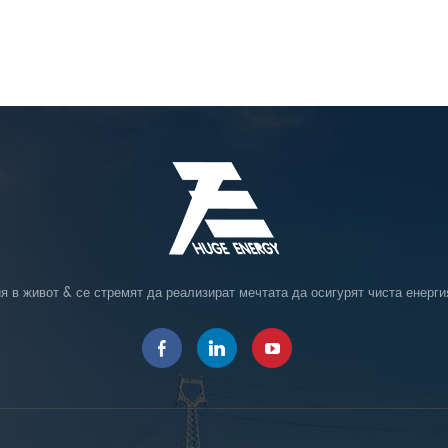
я в живот & се стремят да реализират мечтата да осигурят чиста енерги