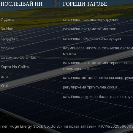
ПОСЛЕДВАЙ НИ
ГОРЕЩИ ТАГОВЕ
У Дома
слънчева наземна конструкция
За Нас
слънчева система за монтаж
Продукти
слънчева покривна конструкция
Новини
алуминиева наземна слънчева систем
монтаж
Свържете Се С Нас
слънчева система за монтиране на
Карта На Сайта
керемиден покрив
Блог
слънчева метална покривна конструк
Xml
регулируема триъгълна скоба
слънчева покривна баластна конструк
amen Huge Energy Stock Co.,Ltd.Всички права запазени
闽ICP备202509688