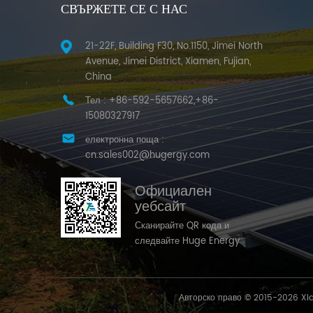
СВЪРЖЕТЕ СЕ С НАС
21-22F, Building F30, No.1150, Jimei North
Avenue, Jimei District, Xiamen, Fujian,
China
Тел :
+86-592-5657662,+86-
15080327917
електронна поща :
cn.sales002@hugergy.com
Официален
уебсайт
Сканирайте QR кода и
следвайте Huge Energy
Авторско право © 2015-2026 Xi