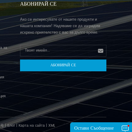
АБОНИРАЙ СЕ
Ако се интересувате от нашите продукти и
нашата компания! Надяваме се да изградим
искрено приятелство с вас за дълго време.
а за
ция
ция
3号
|
Блог
|
Карта на сайта
|
XML
Остави Съобщение