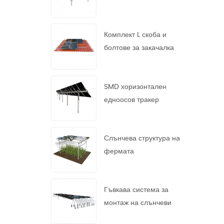
монтажна система
Комплект L скоба и
болтове за закачалка
SMD хоризонтален
едноосов тракер
Слънчева структура на
фермата
Гъвкава система за
монтаж на слънчеви
панели