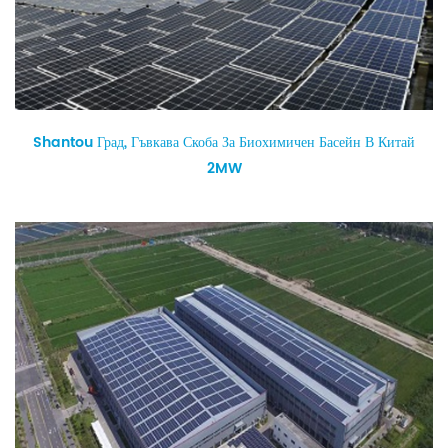
Shantou Град, Гъвкава Скоба За Биохимичен Басейн В Китай
2MW