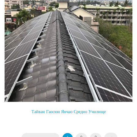
Тайван Гаосюн Янчао Средно Училище