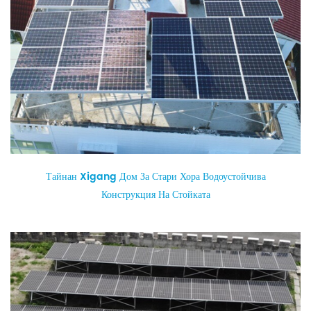
Тайнан Xigang Дом За Стари Хора Водоустойчива
Конструкция На Стойката