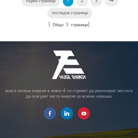
първа страница
1
2
3
последна страница
[ Общо
3
страници]
внася зелена енергия в живот & се стремят да реализират мечтата
да осигурят чиста енергия за всички човешки.