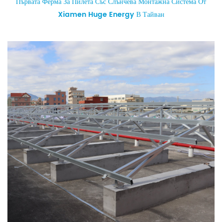
Първата Ферма За Пилета Със Слънчева Монтажна Система От
Xiamen Huge Energy В Тайван