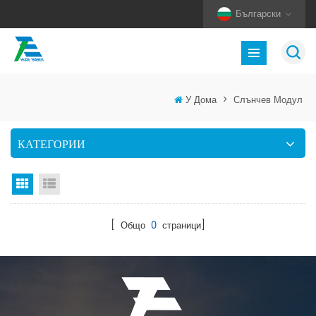
Български
У Дома
>
Слънчев Модул
КАТЕГОРИИ
Изглед на мрежата
Изглед на списък
[ Общо
0
страници]