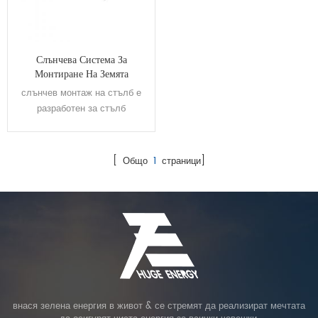
Слънчева Система За
Монтиране На Земята
слънчев монтаж на стълб е
разработен за стълб
инсталация.
[ Общо
1
страници]
внася зелена енергия в живот & се стремят да реализират мечтата