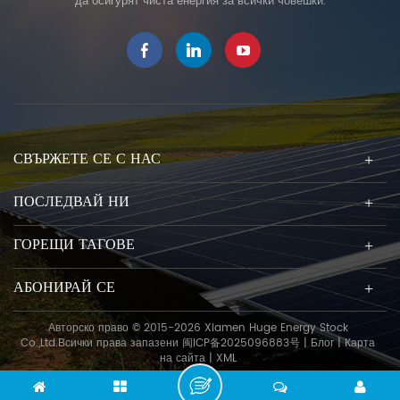
да осигурят чиста енергия за всички човешки.
СВЪРЖЕТЕ СЕ С НАС
ПОСЛЕДВАЙ НИ
ГОРЕЩИ ТАГОВЕ
АБОНИРАЙ СЕ
Авторско право © 2015-2026 Xiamen Huge Energy Stock
Co.,Ltd.Всички права запазени
闽ICP备2025096883号
|
Блог
|
Карта
на сайта
|
XML