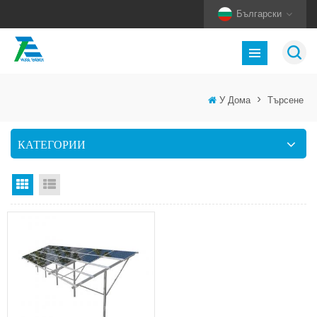
Български
У Дома
>
Търсене
КАТЕГОРИИ
Изглед на мрежата
Изглед на списък