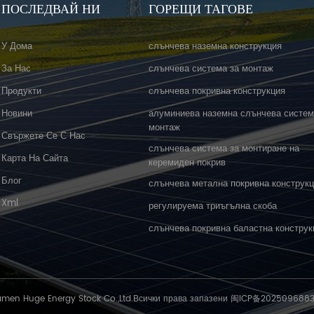
ПОСЛЕДВАЙ НИ
ГОРЕЩИ ТАГОВЕ
У Дома
слънчева наземна конструкция
За Нас
слънчева система за монтаж
Продукти
слънчева покривна конструкция
Новини
алуминиева наземна слънчева систем
монтаж
Свържете Се С Нас
слънчева система за монтиране на
Карта На Сайта
керемиден покрив
Блог
слънчева метална покривна конструк
Xml
регулируема триъгълна скоба
слънчева покривна баластна конструк
amen Huge Energy Stock Co.,Ltd.Всички права запазени
闽ICP备202509688