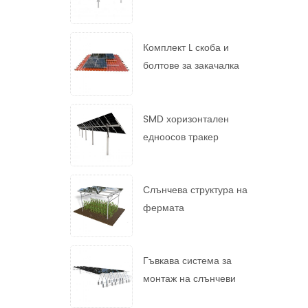
монтажна система
Комплект L скоба и
болтове за закачалка
SMD хоризонтален
едноосов тракер
Слънчева структура на
фермата
Гъвкава система за
монтаж на слънчеви
панели