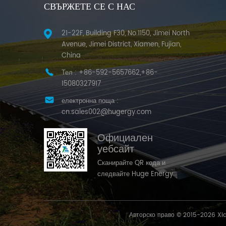
СВЪРЖЕТЕ СЕ С НАС
21-22F, Building F30, No.1150, Jimei North
Avenue, Jimei District, Xiamen, Fujian,
China
Тел :
+86-592-5657662,+86-
15080327917
електронна поща :
cn.sales002@hugergy.com
Официален
уебсайт
Сканирайте QR кода и
следвайте Huge Energy
Авторско право © 2015-2026 Xi