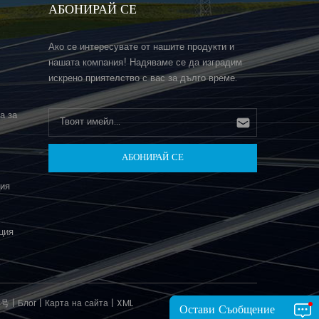
АБОНИРАЙ СЕ
Ако се интересувате от нашите продукти и
нашата компания! Надяваме се да изградим
искрено приятелство с вас за дълго време.
а за
ция
ция
3号
|
Блог
|
Карта на сайта
|
XML
Остави Съобщение