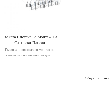
Гъвкава Система За Монтаж На
Слънчеви Панели
Гъвкавата система за монтаж на
слънчеви панели има следните
предимства и успешно решава
недостатъците на традиционните
фотоволтаични поддържащи системи,
като голям страничен обхват и
[ Общо
1
страниц
нетрайна ръжда чрез окачване,
издърпване и окачване на четирите
големи метода на инсталиране и
подобрява по-добре режима на
поддръжка на разпределената
фотоволтаична мощност система за