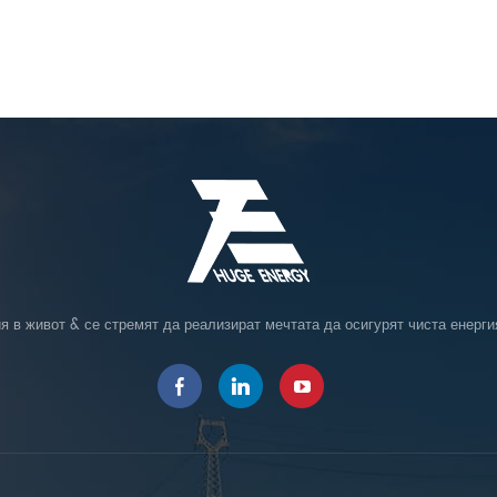
я в живот & се стремят да реализират мечтата да осигурят чиста енерги