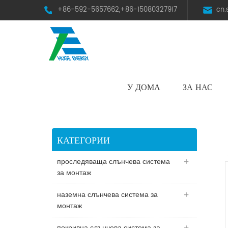
+86-592-5657662,+86-15080327917
cn
У ДОМА
ЗА НАС
HST Horizontal Single-Axis Tracker
КАТЕГОРИИ
проследяваща слънчева система
за монтаж
наземна слънчева система за
монтаж
покривна слънчева система за