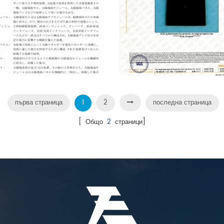
първа страница
1
2
последна страница
[ Общо
2
страници]