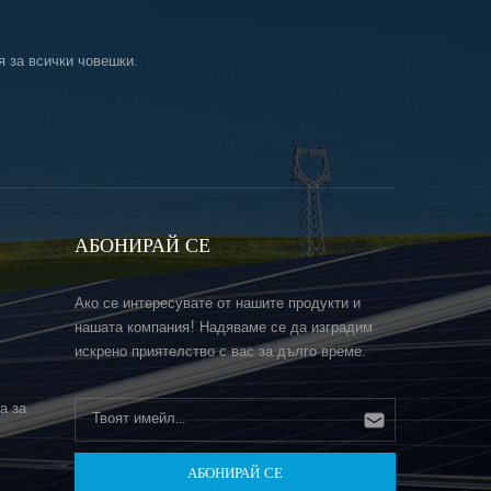
я за всички човешки.
АБОНИРАЙ СЕ
Ако се интересувате от нашите продукти и
нашата компания! Надяваме се да изградим
искрено приятелство с вас за дълго време.
а за