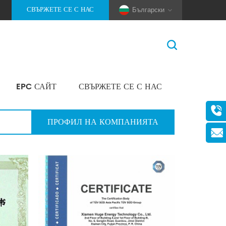
СВЪРЖЕТЕ СЕ С НАС
Български
EPC САЙТ
СВЪРЖЕТЕ СЕ С НАС
У Дома
>
Удостоверение
(Pole And Wire) Solar Racking
ПРОФИЛ НА КОМПАНИЯТА