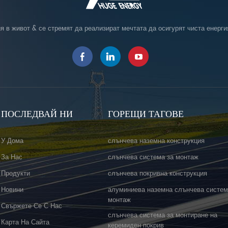
я в живот & се стремят да реализират мечтата да осигурят чиста енерги
ПОСЛЕДВАЙ НИ
ГОРЕЩИ ТАГОВЕ
У Дома
слънчева наземна конструкция
За Нас
слънчева система за монтаж
Продукти
слънчева покривна конструкция
Новини
алуминиева наземна слънчева систем
монтаж
Свържете Се С Нас
слънчева система за монтиране на
Карта На Сайта
керемиден покрив