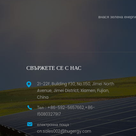
внася зелена енерги
СВЪРЖЕТЕ СЕ С НАС
21-22F, Building F30, No.1150, Jimei North
Avenue, Jimei District, Xiamen, Fujian,
China
Тел :
+86-592-5657662,+86-
15080327917
електронна поща :
cn.sales002@hugergy.com