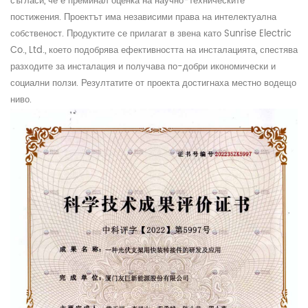
съгласи, че е преминал оценка на научно-техническите
постижения. Проектът има независими права на интелектуална
собственост. Продуктите се прилагат в звена като Sunrise Electric
Co., Ltd., което подобрява ефективността на инсталацията, спестява
разходите за инсталация и получава по-добри икономически и
социални ползи. Резултатите от проекта достигнаха местно водещо
ниво.