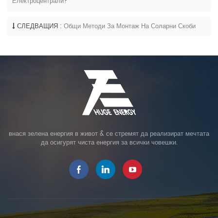
Електроцентрали?
СЛЕДВАЩИЯ :
Общи Методи За Монтаж На Соларни Скоби
внася зелена енергия в живот & се стремят да реализират мечтата
да осигурят чиста енергия за всички човешки.