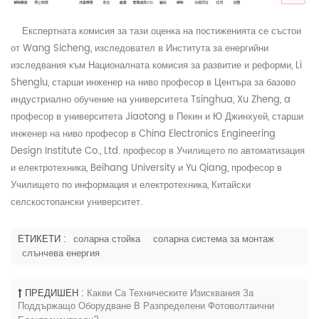
Експертната комисия за тази оценка на постиженията се състои
от Wang Sicheng, изследовател в Института за енергийни
изследвания към Националната комисия за развитие и реформи, Li
Shenglu, старши инженер на ниво професор в Центъра за базово
индустриално обучение на университета Tsinghua, Xu Zheng, a
професор в университета Jiaotong в Пекин и Ю Джинхуей, старши
инженер на ниво професор в China Electronics Engineering
Design Institute Co., Ltd. професор в Училището по автоматизация
и електротехника, Beihang University и Yu Qiang, професор в
Училището по информация и електротехника, Китайски
селскостопански университет.
ЕТИКЕТИ :
соларна стойка
соларна система за монтаж
слънчева енергия
ПРЕДИШЕН :
Какви Са Техническите Изисквания За
Поддържащо Оборудване В Разпределени Фотоволтаични