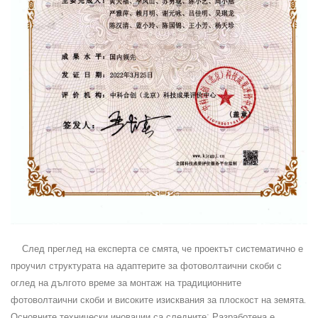
След преглед на експерта се смята, че проектът систематично е
проучил структурата на адаптерите за фотоволтаични скоби с
оглед на дългото време за монтаж на традиционните
фотоволтаични скоби и високите изисквания за плоскост на земята.
Основните технически иновации са следните: Разработена е