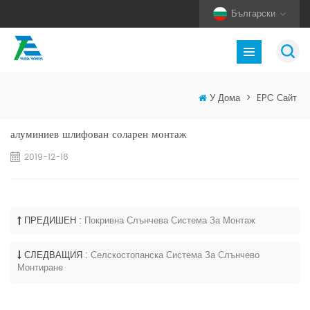
Български
У Дома
>
EPC Сайт
алуминиев шлифован соларен монтаж
2019-12-18
ПРЕДИШЕН :
Покривна Слънчева Система За Монтаж
СЛЕДВАЩИЯ :
Селскостопанска Система За Слънчево
Монтиране