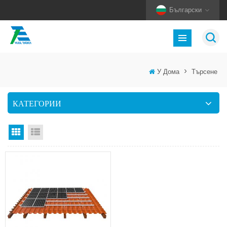
Български
У Дома
>
Търсене
КАТЕГОРИИ
Изглед на мрежата
Изглед на списък