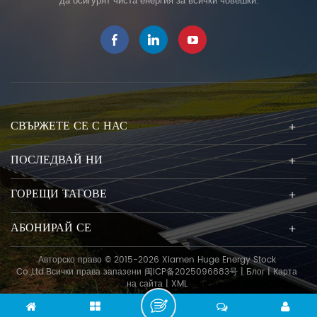
да осигурят чиста енергия за всички човешки.
голямо разнообразие от
климатични зони. Соларен
монтаж за керемиден покрив
Покривните куки се прилагат
към много различни керемиди,
като керемиди, римски
керемиди, шисти, глинени
керемиди и др. Регулируемите
СВЪРЖЕТЕ СЕ С НАС
куки могат да се регулират
хоризонтално и вертикално.
ПОСЛЕДВАЙ НИ
Характеристика es Лесен и
бърз монтаж Изработен от
ГОРЕЩИ ТАГОВЕ
неръждаема стомана SUS 304
Без пробиване или
АБОНИРАЙ СЕ
заваряване на покрива
Комплект куки за покрив HE-
24-W02 Релса 11-R12-L
Авторско право © 2015-2026 Xiamen Huge Energy Stock
Co.,Ltd.Всички права запазени
闽ICP备2025096883号
|
Блог
|
Карта
Комплект за снаждане на
на сайта
|
XML
релси HE-15-R12-L Комплект
средна скоба HE-17-IC19XX