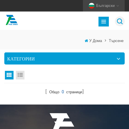
Български
У Дома
>
Търсене
КАТЕГОРИИ
Изглед на мрежата
Изглед на списък
[ Общо
0
страници]