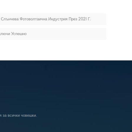
 Слънчева Фотоволтаична Индустрия През 2021 Г.
ключи Успешно
я за всички човешки.