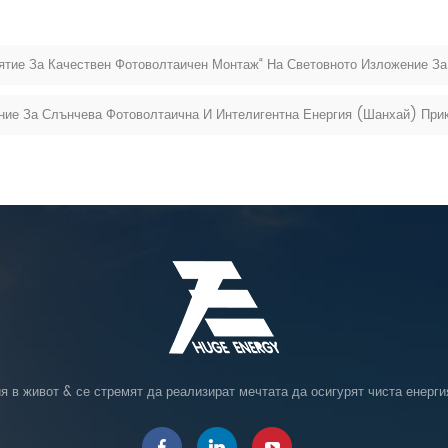
ятие За Качествен Фотоволтаичен Монтаж“ На Световното Изложение За
ние За Слънчева Фотоволтаична И Интелигентна Енергия (Шанхай) При
я в живот & се стремят да реализират мечтата да осигурят чиста енерги