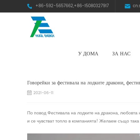
+86-592-5657662,+86-15080327917
cn
У ДОМА
ЗА НАС
HST Horizontal Single-Axis Tracker
Говорейки за фестивала на лодките дракони, фести
2021-06-11
По повод Фестивала на лодките на дракона, любовта 
и се чувстват топло в компанията! Желаем също така 