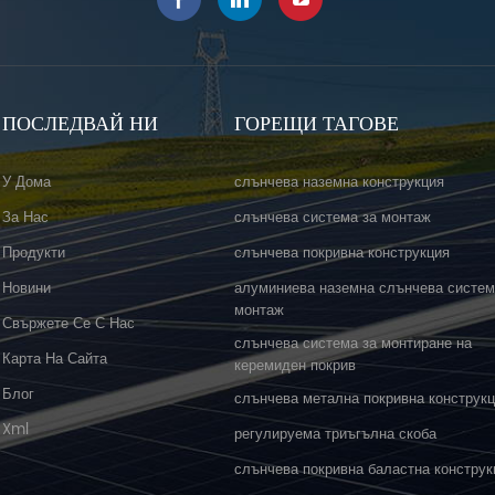
ПОСЛЕДВАЙ НИ
ГОРЕЩИ ТАГОВЕ
У Дома
слънчева наземна конструкция
За Нас
слънчева система за монтаж
Продукти
слънчева покривна конструкция
Новини
алуминиева наземна слънчева систем
монтаж
Свържете Се С Нас
слънчева система за монтиране на
Карта На Сайта
керемиден покрив
Блог
слънчева метална покривна конструк
Xml
регулируема триъгълна скоба
слънчева покривна баластна конструк