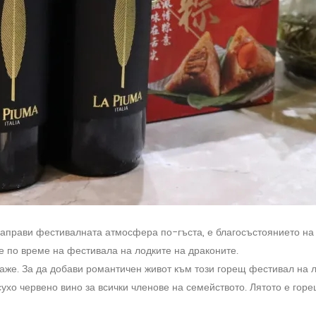
направи фестивалната атмосфера по-гъста, е благосъстоянието на
е по време на фестивала на лодките на драконите.
покаже. За да добави романтичен живот към този горещ фестивал 
ухо червено вино за всички членове на семейството. Лятото е гор