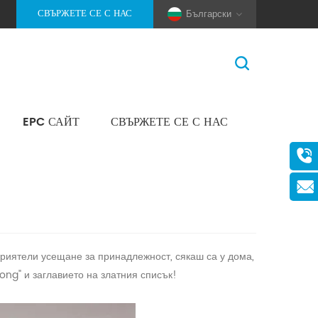
СВЪРЖЕТЕ СЕ С НАС
Български
EPC САЙТ
СВЪРЖЕТЕ СЕ С НАС
У Дома
>
Новини
>
Фирмени Новини
(Pole And Wire) Solar Racking
приятели усещане за принадлежност, сякаш са у дома,
ong" и заглавието на златния списък!