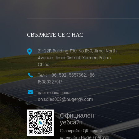
СВЪРЖЕТЕ СЕ С НАС
21-22F, Building F30, No.1150, Jimei North
Avenue, Jimei District, Xiamen, Fujian,
China
Тел :
+86-592-5657662,+86-
15080327917
електронна поща :
cn.sales002@hugergy.com
Официален
уебсайт
Сканирайте QR кода и
следвайте Huge Energy