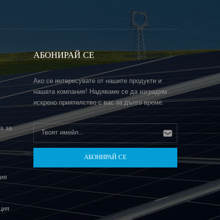
АБОНИРАЙ СЕ
Ако се интересувате от нашите продукти и
нашата компания! Надяваме се да изградим
искрено приятелство с вас за дълго време.
а за
ция
ция