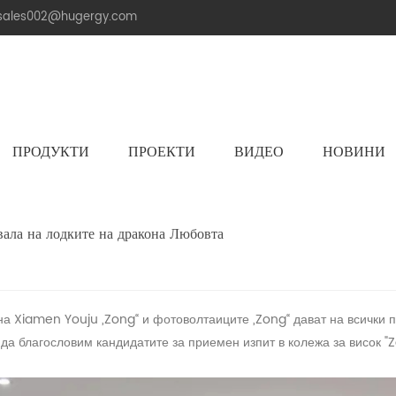
.sales002@hugergy.com
ПРОДУКТИ
ПРОЕКТИ
ВИДЕО
НОВИНИ
Керемиден Покрив Слънчева Монтажна Конструкция
Метална Покривна Соларна Монтажна Конструкция
Плоска Циментова Покривна Соларна Конструкция
Aluminum Agri-PV Racking
Flexible 
вала на лодките на дракона Любовта
на Xiamen Youju „Zong“ и фотоволтаиците „Zong“ дават на всички 
да благословим кандидатите за приемен изпит в колежа за висок "Z