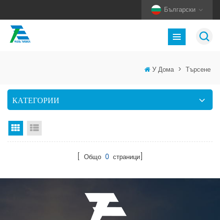
Български
У Дома
>
Търсене
КАТЕГОРИИ
Изглед на мрежата
Изглед на списък
[ Общо
0
страници]