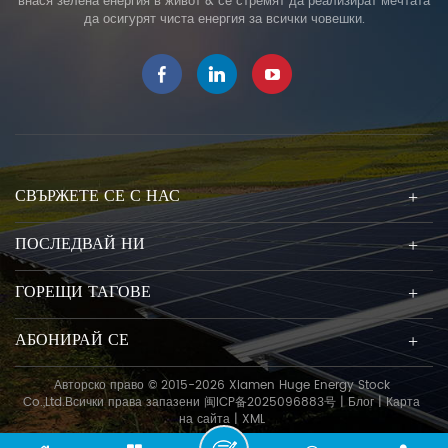
внася зелена енергия в живот & се стремят да реализират мечтата
да осигурят чиста енергия за всички човешки.
СВЪРЖЕТЕ СЕ С НАС
ПОСЛЕДВАЙ НИ
ГОРЕЩИ ТАГОВЕ
АБОНИРАЙ СЕ
Авторско право © 2015-2026 Xiamen Huge Energy Stock
Co.,Ltd.Всички права запазени
闽ICP备2025096883号
|
Блог
|
Карта
на сайта
|
XML