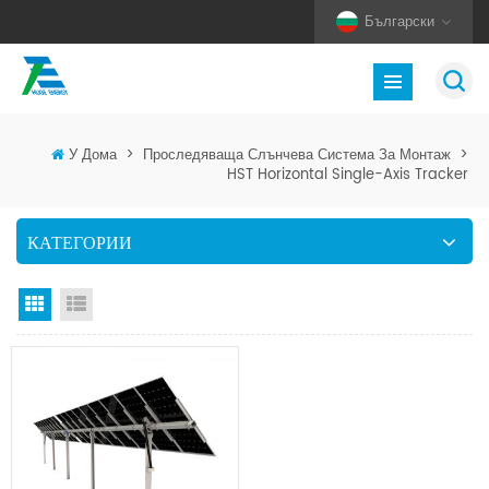
Български
У Дома
>
Проследяваща Слънчева Система За Монтаж
>
HST Horizontal Single-Axis Tracker
КАТЕГОРИИ
Изглед на мрежата
Изглед на списък