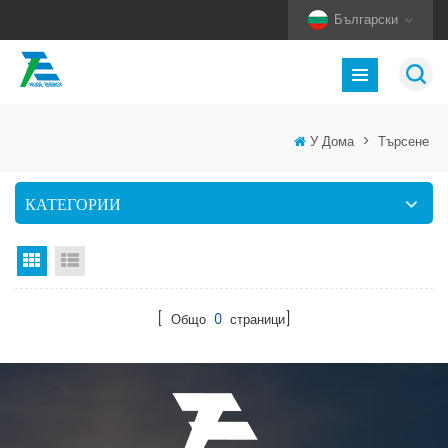
Български
У Дома
>
Търсене
КАТЕГОРИИ
Изглед на мрежата
Изглед на списък
[ Общо
0
страници]