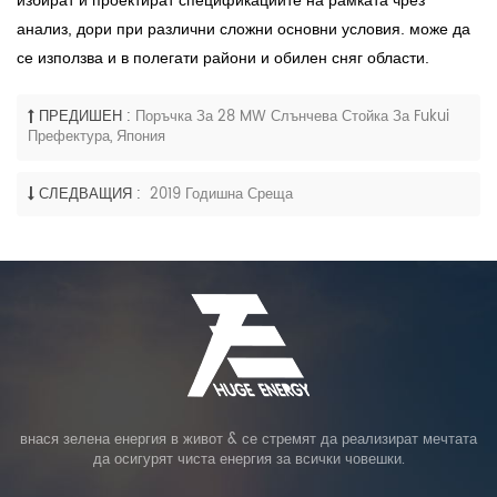
избират и проектират спецификациите на рамката чрез
анализ, дори при различни сложни основни условия. може да
се използва и в полегати райони и обилен сняг области.
ПРЕДИШЕН :
Поръчка За 28 MW Слънчева Стойка За Fukui
Префектура, Япония
СЛЕДВАЩИЯ :
2019 Годишна Среща
внася зелена енергия в живот & се стремят да реализират мечтата
да осигурят чиста енергия за всички човешки.