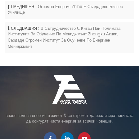
ПРЕДИШЕН :
Огромна Енергия Zhihe Е Създадено Бизнес
Училище
СЛЕДВАЩИЯ :
В Сътрудничество С Китай Най-Голямата
Институция За Обучение По Мениджмънт Zhongxu Акции,
Създаде Огромен Институт За Обучение По Енергиен
Мениджмънт
внася зелена енергия в живот & се стремят да реализират мечтата
да осигурят чиста енергия за всички човешки.