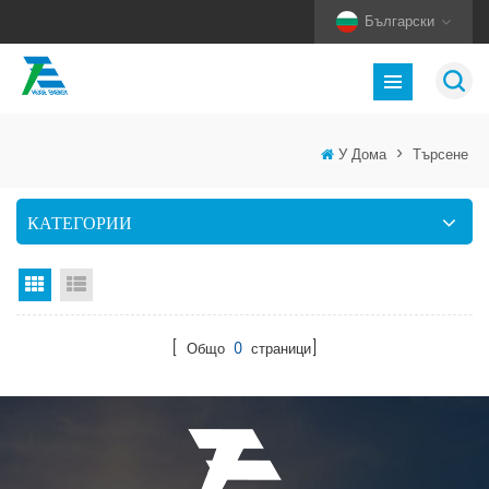
Български
У Дома
>
Търсене
КАТЕГОРИИ
Изглед на мрежата
Изглед на списък
[ Общо
0
страници]