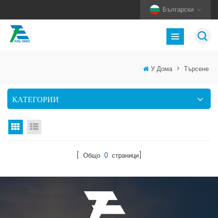
Български
У Дома
>
Търсене
КАТЕГОРИИ
Изглед на мрежата
Изглед на списък
[ Общо
0
страници]