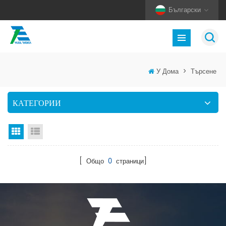
Български
У Дома
>
Търсене
КАТЕГОРИИ
Изглед на мрежата
Изглед на списък
[ Общо
0
страници]