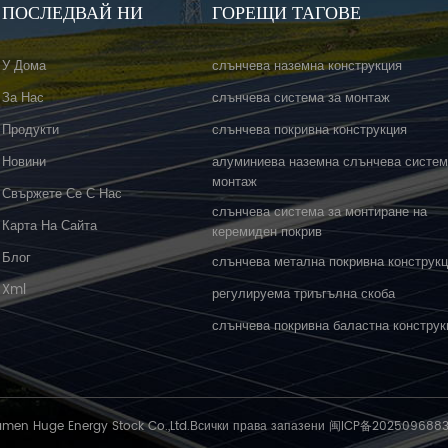
ПОСЛЕДВАЙ НИ
ГОРЕЩИ ТАГОВЕ
У Дома
слънчева наземна конструкция
За Нас
слънчева система за монтаж
Продукти
слънчева покривна конструкция
Новини
алуминиева наземна слънчева систем
монтаж
Свържете Се С Нас
слънчева система за монтиране на
Карта На Сайта
керемиден покрив
Блог
слънчева метална покривна конструк
Xml
регулируема триъгълна скоба
слънчева покривна баластна конструк
amen Huge Energy Stock Co.,Ltd.Всички права запазени
闽ICP备202509688