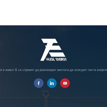
я в живот & се стремят да реализират мечтата да осигурят чиста енерги