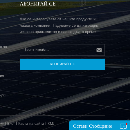
АБОНИРАЙ СЕ
Ако се интересувате от нашите продукти и
нашата компания! Надяваме се да изградим
искрено приятелство с вас за дълго време.
а за
ция
ция
3号
|
Блог
|
Карта на сайта
|
XML
Остави Съобщение