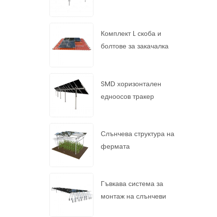
монтажна система
Комплект L скоба и
болтове за закачалка
SMD хоризонтален
едноосов тракер
Слънчева структура на
фермата
Гъвкава система за
монтаж на слънчеви
панели