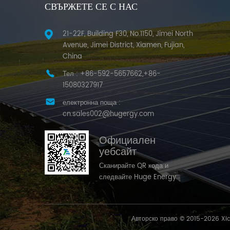
СВЪРЖЕТЕ СЕ С НАС
21-22F, Building F30, No.1150, Jimei North
Avenue, Jimei District, Xiamen, Fujian,
China
Тел :
+86-592-5657662,+86-
15080327917
електронна поща :
cn.sales002@hugergy.com
Официален
уебсайт
Сканирайте QR кода и
следвайте Huge Energy
Авторско право © 2015-2026 Xi