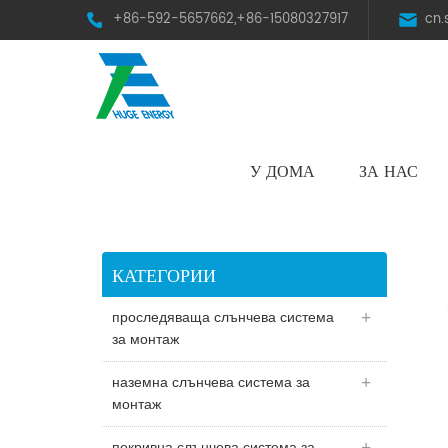
+86-592-5657662,+86-15080327917
cn
У ДОМА
ЗА НАС
HST Horizontal Single-Axis Tracker
КАТЕГОРИИ
проследяваща слънчева система
за монтаж
наземна слънчева система за
монтаж
покривна слънчева система за