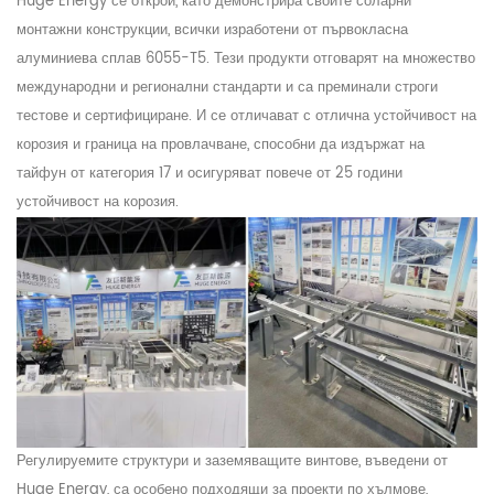
Huge Energy се открои, като демонстрира своите соларни
монтажни конструкции, всички изработени от първокласна
алуминиева сплав 6055-T5. Тези продукти отговарят на множество
международни и регионални стандарти и са преминали строги
тестове и сертифициране. И се отличават с отлична устойчивост на
корозия и граница на провлачване, способни да издържат на
тайфун от категория 17 и осигуряват повече от 25 години
устойчивост на корозия.
Регулируемите структури и заземяващите винтове, въведени от
Huge Energy, са особено подходящи за проекти по хълмове,