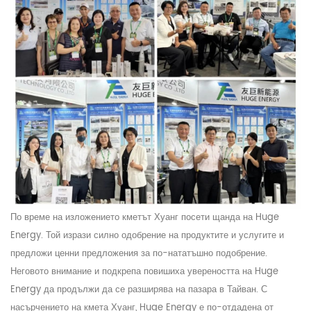
По време на изложението кметът Хуанг посети щанда на Huge
Energy. Той изрази силно одобрение на продуктите и услугите и
предложи ценни предложения за по-нататъшно подобрение.
Неговото внимание и подкрепа повишиха увереността на Huge
Energy да продължи да се разширява на пазара в Тайван. С
насърчението на кмета Хуанг, Huge Energy е по-отдадена от