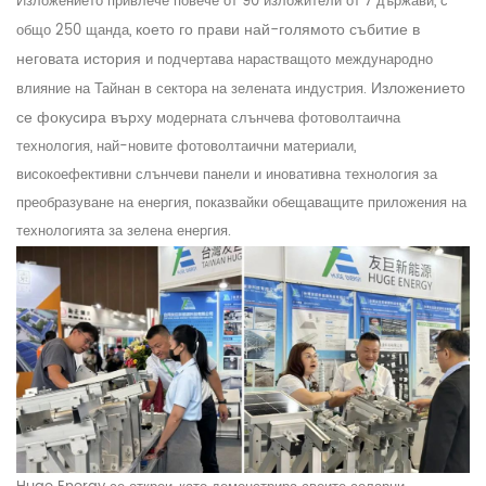
Изложението привлече повече от 90 изложители от 7 държави, с
което го прави най-голямото събитие в
общо 250 щанда,
неговата история
и подчертава нарастващото международно
Изложението
влияние на Тайнан в сектора на зелената индустрия.
се фокусира върху
модерната слънчева фотоволтаична
технология, най-новите фотоволтаични материали,
високоефективни слънчеви панели и иновативна технология за
преобразуване на енергия, показвайки обещаващите приложения на
технологията за зелена енергия.