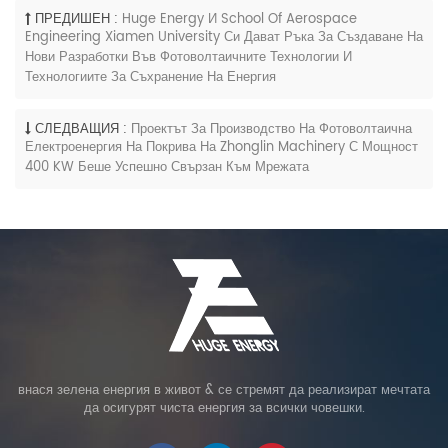
ПРЕДИШЕН :
Huge Energy И School Of Aerospace
Engineering Xiamen University Си Дават Ръка За Създаване На
Нови Разработки Във Фотоволтаичните Технологии И
Технологиите За Съхранение На Енергия
СЛЕДВАЩИЯ :
Проектът За Производство На Фотоволтаична
Електроенергия На Покрива На Zhonglin Machinery С Мощност
400 KW Беше Успешно Свързан Към Мрежата
внася зелена енергия в живот & се стремят да реализират мечтата
да осигурят чиста енергия за всички човешки.