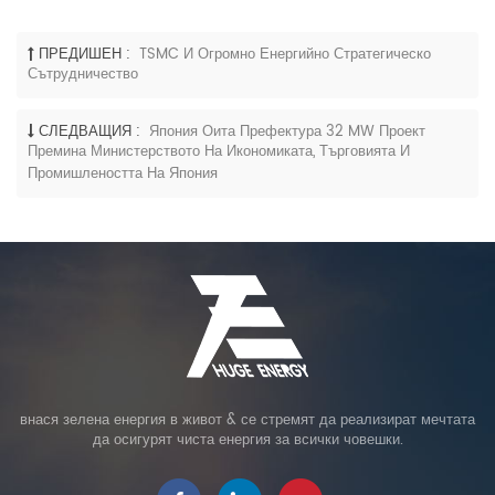
ПРЕДИШЕН :
TSMC И Огромно Енергийно Стратегическо
Сътрудничество
СЛЕДВАЩИЯ :
Япония Оита Префектура 32 MW Проект
Премина Министерството На Икономиката, Търговията И
Промишлеността На Япония
внася зелена енергия в живот & се стремят да реализират мечтата
да осигурят чиста енергия за всички човешки.