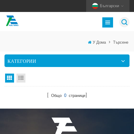
Български
У Дома
>
Търсене
КАТЕГОРИИ
Изглед на мрежата
Изглед на списък
[ Общо
0
страници]