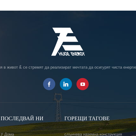
я в живот & се стремят да реализират мечтата да осигурят чиста енерги
ПОСЛЕДВАЙ НИ
ГОРЕЩИ ТАГОВЕ
У Дома
слънчева наземна конструкция