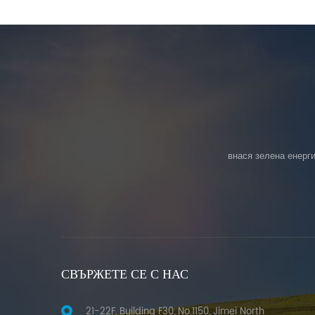
внася зелена енерги
СВЪРЖЕТЕ СЕ С НАС
21-22F, Building F30, No.1150, Jimei North