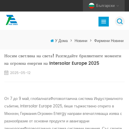
Български
У Дома
>
Новини
>
Фирмени Новини
Носим светлина на света! Разгледайте брилянтните моменти
на огромна енергия на Intersolar Europe 2025
2025-05-12
От 7 до 9 май, глобалната
Фотоволтаична система
Индустриалното
събитие, Intersolar Europe 2025, беше тържествено открито в
Мюнхен, Германия.
Огромен
Energy направи впечатляваща изява с
разнообразие от основни продукти и авангардни
технологии
Фотоволтаична система
системни решения. Със своите