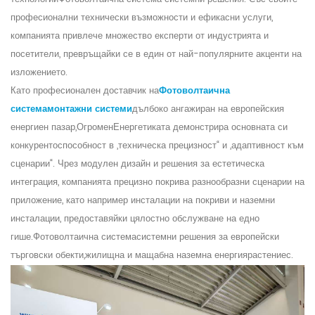
професионални технически възможности и ефикасни услуги,
компанията привлече множество експерти от индустрията и
посетители, превръщайки се в един от най-популярните акценти на
изложението.
Като професионален доставчик на
Фотоволтаична
система
монтажни системи
дълбоко ангажиран на европейския
енергиен пазар,
Огромен
Енергетиката демонстрира основната си
конкурентоспособност в „техническа прецизност“ и „адаптивност към
сценарии“. Чрез модулен дизайн и решения за естетическа
интеграция, компанията прецизно покрива разнообразни сценарии на
приложение, като например инсталации на покриви и наземни
инсталации, предоставяйки цялостно обслужване на едно
гише.
Фотоволтаична система
системни решения за европейски
търговски обекти
,
жилищна и мащабна наземна енергия
растение
с.