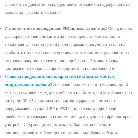
Енергията е двигател на продуктовите итерации и подобрения въз
основа на пазарното търсене:
Интелигентно проследяване P
В
Система за монтаж:
Оборудван с
усъвършенствани алгоритми за проследяване, които следват
траекторията на слънцето в реално време и регулират ъгъла на
скобата, като по този начин увеличават максимално улавянето на
слънчева енергия и значително подобряват...
Фотоволтаична
система
ефективност на производството на електроенергия.
Гъвкава предварително напрегната система за монтаж,
поддържана от кабели
:
С основни предимства от височина до 10
метра, разстояние между стълбовете от 60 метра и устойчивост на
вятър до 42 м/с, системата е сертифицирана от тестове в
аеродинамичен тунел CPP и RWDI. Тя решава традиционни
проблеми като заемане на големи площи и трудности при повторна
употреба. Свързващите пръти за стабилност север-юг и
противоветровите кабели допълнително подобряват общата