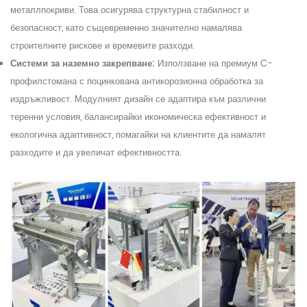
метал
л
покриви. Това осигурява структурна стабилност и
безопасност, като същевременно значително намалява
строителните рискове и времевите разходи.
Системи за наземно закрепване:
Използване на премиум C-
профил
стомана с поцинкована антикорозионна обработка за
издръжливост. Модулният дизайн се адаптира към различни
теренни условия, балансирайки икономическа ефективност и
екологична адаптивност, помагайки на клиентите да намалят
разходите и да увеличат ефективността.