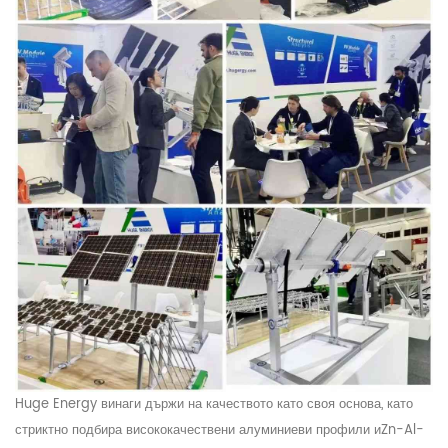
Huge Energy винаги държи на качеството като своя основа, като
стриктно подбира висококачествени алуминиеви профили и
Zn-Al-