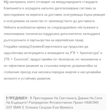
Mg
материали, които отговарят на международните стандарти.
Компанията е изградила напълно дигитализирана система за
проследяване на веригата за доставки, осигуряваща бърза реакция
и осигуряване на качество от производството до доставката.
Нейната всеобхватна мрежа за следпродажбено обслужване и
локализирана техническа поддръжка допълнително затвърдиха
дългосрочните ѝ партньорства на европейския пазар.
Гледайки напред,
Огромен
Енергетиката ще продължи да
задълбочава интеграцията и иновациите на „P“
В
+ Архитектура“ и
„П“
В
+ Екология“, предоставяйки по-безопасни, по-икономични и
по-ефективни решения за слънчева енергия, допринасяйки за
глобалния преход към нисковъглеродна енергия и насърчавайки
зеленото и устойчиво развитие.
ПРЕДИШЕН :
В Преследване На Светлината, Даване На Сили
На Бъдещето! Разпределен Фотоволтаичен Проект HAIKONG
SGT 6MW Е Успешно Свързан Към Мрежата