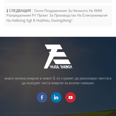
СЛЕДВАЩИЯ :
Топли Поздравления За Началото На 6MW
Разпределения PV Проект За Производство На Електроенергия
На Haikong Sgt В Huizhou, Guangdong!
внася зелена енергия в живот & се стремят да реализират мечтата
да осигурят чиста енергия за всички човешки.