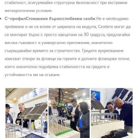
стабилност, осигурявайки структурна безопасност при екстремни
метеорологични условия.
C-
профил
Стоманени бързосглобяеми скоби:
Не е необходимо
пробиване и не се влияе от ширината на модула
,
Скобите могат да
се монтират бързо с просто завъртане на 90 градуса, предлагайки
висока гъвкавост и универсално приложение, значително
съкращавайки времето за строителство. Гредите и
укрепване
не
изискват отвори за фланци на горните и долните фланцови плочи,
което значително подобрява стабилността на гредите и
устойчивостта им на огъване.