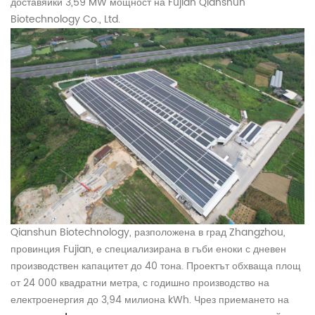
доставяйки 3,59 MW мощност на Fujian Qianshun
Biotechnology Co., Ltd.
Qianshun Biotechnology, разположена в град Zhangzhou,
провинция Fujian, е специализирана в гъби еноки с дневен
производствен капацитет до 40 тона. Проектът обхваща площ
от 24 000 квадратни метра, с годишно производство на
електроенергия до 3,94 милиона kWh. Чрез приемането на