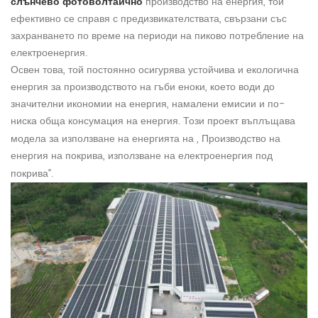
слънчево фотоволтаично
производство на енергия, той
ефективно се справя с предизвикателствата, свързани със
захранването по време на периоди на пиково потребление на
електроенергия.
Освен това, той постоянно осигурява устойчива и екологична
енергия за производството на гъби еноки, което води до
значителни икономии на енергия, намалени емисии и по-
ниска обща консумация на енергия. Този
проект
въплъщава
модела за използване на енергията на „ Производство на
енергия
на покрива, използване на електроенергия под
покрива“.