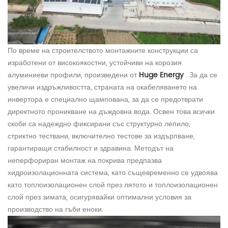
По време на строителството монтажните конструкции са
изработени от високоякостни, устойчиви на корозия
алуминиеви профили, произведени от
Huge Energy
. За да се
увеличи издръжливостта, страната на окабеляването на
инвертора е специално щампована, за да се предотврати
директното проникване на дъждовна вода. Освен това всички
скоби са надеждно фиксирани със структурно лепило,
стриктно тествани, включително тестове за издърпване,
гарантиращи стабилност и здравина. Методът на
неперфориран монтаж на покрива предпазва
хидроизолационната система, като същевременно се удвоява
като топлоизолационен слой през лятото и топлоизолационен
слой през зимата, осигурявайки оптимални условия за
производство на гъби еноки.