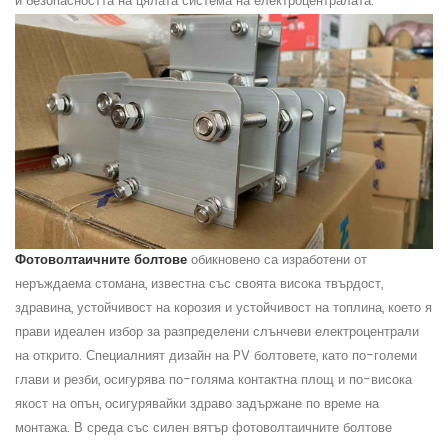
и безопасността на цялата система на електроцентралата.
Фотоволтаичните болтове
обикновено са изработени от
неръждаема стомана, известна със своята висока твърдост,
здравина, устойчивост на корозия и устойчивост на топлина, което я
прави идеален избор за разпределени слънчеви електроцентрали
на открито. Специалният дизайн на PV болтовете, като по-големи
глави и резби, осигурява по-голяма контактна площ и по-висока
якост на опън, осигурявайки здраво задържане по време на
монтажа. В среда със силен вятър фотоволтаичните болтове