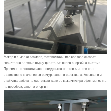
Макар и с малки размери, фотоволтаичните болтове оказват
значително влияние върху цялата слънчева енергийна система.
Правилното инсталиране и поддръжка на тези болтове са от
съществено значение за осигуряване на ефективна, безопасна и
стабилна работа на системата, като се максимизира ефективността
на преобразуване на енергия.