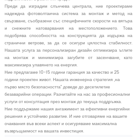
Преди да изградим слънчева централа, ние проектираме
надеждна фотоволтаична система за монтаж и метод на
свързване, съобразени със специфичните скорости на вятъра
и снежните натоварвания на местоположението. Това
подобрява способността на конструкцията да издържа на
странични ветрове, за да се осигури цялостна стабилност.
Нашата услуга за персонализиран дизайн оптимизира ъглите
на монтаж и минимизира загубите от засенчване, като
максимизира улавянето на енергия.
Ние предлагаме 10-15 години гаранция за качество и 25
години проектен живот. Нашата инженерна стратегия „на
първо място безопасността“ доведе до десетилетие
безаварийни операции. Разчитайте на нас за професионални
услуги от консултация през монтаж до текуща поддръжка.
Ние поддържаме нашия ангажимент за ефективни енергийни
решения и устойчиво развитие. И ние отговаряме на вашите
очаквания във всеки аспект и осигуряваме максимална
възвръщаемост на вашата инвестиция.