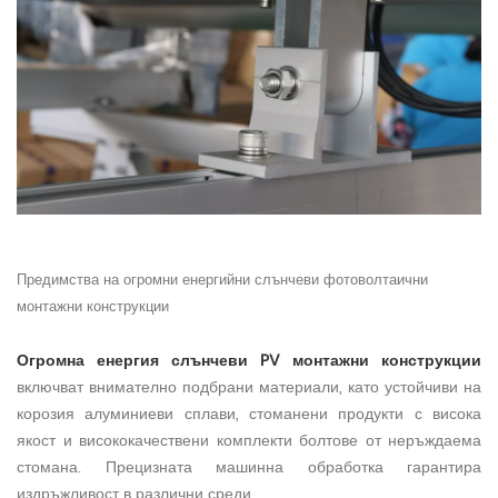
Предимства на огромни енергийни слънчеви фотоволтаични
монтажни конструкции
Огромна енергия
слънчеви PV монтажни конструкции
включват внимателно подбрани материали, като устойчиви на
корозия алуминиеви сплави, стоманени продукти с висока
якост и висококачествени комплекти болтове от неръждаема
стомана. Прецизната машинна обработка гарантира
издръжливост в различни среди.