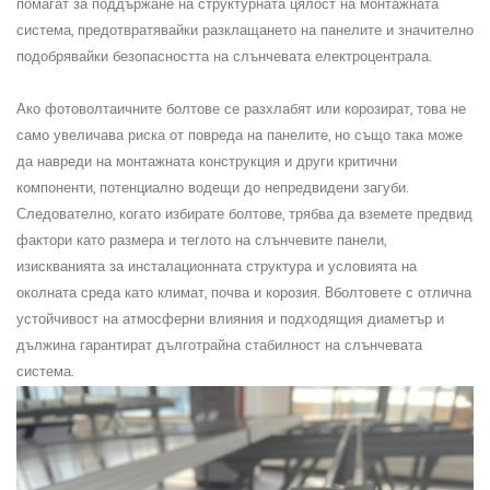
помагат за поддържане на структурната цялост на монтажната
система, предотвратявайки разклащането на панелите и значително
подобрявайки безопасността на слънчевата електроцентрала.
Ако фотоволтаичните болтове се разхлабят или корозират, това не
само увеличава риска от повреда на панелите, но също така може
да навреди на монтажната конструкция
и
други критични
компоненти, потенциално водещи до непредвидени загуби.
Следователно, когато избирате болтове, трябва да вземете предвид
фактори като размера и теглото на слънчевите панели,
изискванията за инсталационната структура и условията на
околната среда като климат, почва и корозия.
B
болтовете с отлична
устойчивост на атмосферни влияния и подходящия диаметър и
дължина гарантират дълготрайна стабилност на
слънчевата
система.