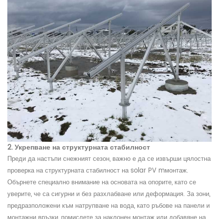
2. Укрепване на структурната стабилност
Преди да настъпи снежният сезон, важно е да се извърши цялостна
проверка на структурната стабилност на
s
olar
PV
m
монтаж.
Обърнете специално внимание на основата на опорите, като се
уверите, че са сигурни и без разхлабване или деформация. За зони,
предразположени към натрупване на вода, като ръбове на панели и
монтажни връзки, помислете за наклонен монтаж или добавяне на