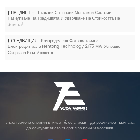
ПРЕДИШЕН :
Гъвкави Слънчеви Монтажни Системи:
Разчупване На Традицията И Удвояване На Стойността На
Земята!
СЛЕДВАЩИЯ :
Разпределена Фотоволтаична
Електроцентрала Hentong Technology 2,175 MW Успешно
Свързана Към Мрежата
внася зелена енергия в живот & се стремят да реализират мечтата
да осигурят чиста енергия за всички човешки.