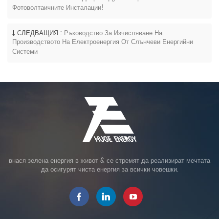
Фотоволтаичните Инсталации!
СЛЕДВАЩИЯ :
Ръководство За Изчисляване На
Производството На Електроенергия От Слънчеви Енергийни
Системи
внася зелена енергия в живот & се стремят да реализират мечтата
да осигурят чиста енергия за всички човешки.