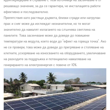
идентифициране и справяне с тези източници на засенчване е от
решаващо значение, за да се гарантира, че инсталацията работи
ефективно и последователно.
Препятствия като растящи дървета, близки сгради или натрупан
прах и сняг може да изглеждат незначителни, но те могат
значително да намалят излагането на слънчева светлина на
панелите. Това засенчване може да доведе до повишени
температури на модула, което води до "ефект на гореща точка". Ако
не се провери, това може да доведе до прегряване и стопяване на
клетките, ускоряване на износването на оборудването, увеличаване
на разходите за поддръжка и потенциално намаляване на
генерирането на електроенергия с повече от 10%.