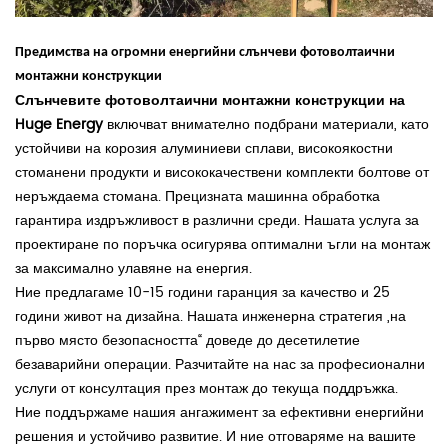
Предимства на
огромни енергийни слънчеви фотоволтаични
монтажни конструкции
Слънчевите фотоволтаични монтажни конструкции на
Huge Energy
включват внимателно подбрани материали, като
устойчиви на корозия алуминиеви сплави, високоякостни
стоманени продукти и висококачествени комплекти болтове от
неръждаема стомана. Прецизната машинна обработка
гарантира издръжливост в различни среди. Нашата услуга за
проектиране по поръчка осигурява оптимални ъгли на монтаж
за максимално улавяне на енергия.
Ние предлагаме 10-15 години гаранция за качество и 25
години живот на дизайна. Нашата инженерна стратегия „на
първо място безопасността“ доведе до десетилетие
безаварийни операции. Разчитайте на нас за професионални
услуги от консултация през монтаж до текуща поддръжка.
Ние поддържаме нашия ангажимент за ефективни енергийни
решения и устойчиво развитие. И ние отговаряме на вашите