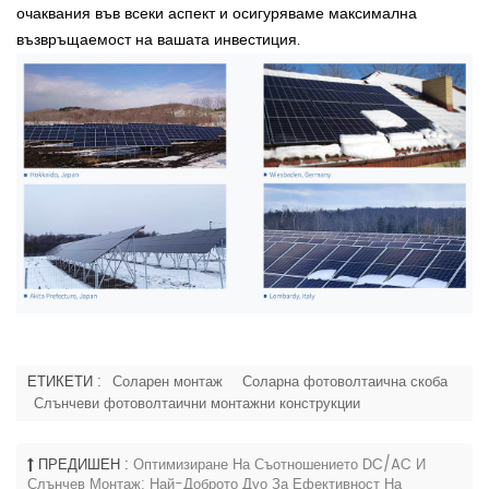
очаквания във всеки аспект и осигуряваме максимална
възвръщаемост на вашата инвестиция.
ЕТИКЕТИ :
Соларен монтаж
Соларна фотоволтаична скоба
Слънчеви фотоволтаични монтажни конструкции
ПРЕДИШЕН :
Оптимизиране На Съотношението DC/AC И
Слънчев Монтаж: Най-Доброто Дуо За Ефективност На