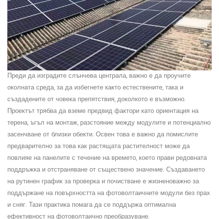
Преди да изградите слънчева централа, важно е да проучите
околната среда, за да избегнете както естествените, така и
създадените от човека препятствия, доколкото е възможно.
Проектът трябва да вземе предвид фактори като ориентация на
терена, ъгъл на монтаж, разстояние между модулите и потенциално
засенчване от близки обекти. Освен това е важно да помислите
предварително за това как растящата растителност може да
повлияе на панелите с течение на времето, което прави редовната
поддръжка и отстраняване от съществено значение. Създаването
на рутинен график за проверка и почистване е жизненоважно за
поддържане на повърхността на фотоволтаичните модули без прах
и сняг. Тази практика помага да се поддържа оптимална
ефективност на фотоволтаично преобразуване.