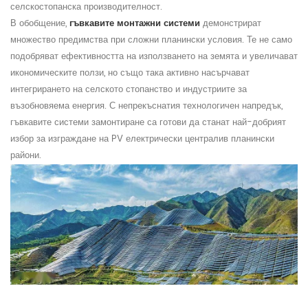
селскостопанска производителност.
В обобщение,
гъвкавите монтажни системи
демонстрират
множество предимства при сложни планински условия. Те не само
подобряват ефективността на използването на земята и увеличават
икономическите ползи, но също така активно насърчават
интегрирането на селското стопанство и индустриите за
възобновяема енергия. С непрекъснатия технологичен напредък,
гъвкавите системи за
монтиране
са готови да станат най-добрият
избор за изграждане на
PV
електрически
централи
в планински
райони.