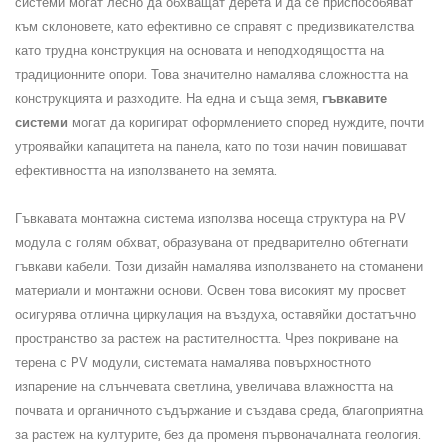
системи могат лесно да обхващат дерета и да се приспособяват
към склоновете, като ефективно се справят с предизвикателства
като трудна конструкция на основата и неподходящостта на
традиционните опори. Това значително намалява сложността на
конструкцията и разходите. На една и съща земя,
гъвкавите
системи
могат да коригират оформлението според нуждите, почти
утроявайки капацитета на панела, като по този начин повишават
ефективността на използването на земята.
Гъвкавата монтажна система използва носеща структура на
PV
модула с голям обхват, образувана от предварително обтегнати
гъвкави кабели. Този дизайн намалява използването на стоманени
материали и монтажни основи. Освен това високият му просвет
осигурява отлична циркулация на въздуха, оставяйки достатъчно
пространство за растеж на растителността. Чрез покриване на
терена с
PV модули
, системата намалява повърхностното
изпарение на слънчевата светлина, увеличава влажността на
почвата и органичното съдържание и създава среда, благоприятна
за растеж на културите, без да променя първоначалната геология.