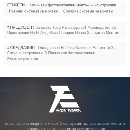
ЕТИКЕТИ :
слънчеви фотоволтаични монтажни конструкции
Гъвкави системи за монтаж
Соларна система за монтаж
ПРЕДИШЕН :
Запазете Това Ръководство! Ръководство За
Приложение На Най-Добрия Соларен Навес За Гъвкав Монтаж
СЛЕДВАЩИЯ :
Овладяване На Тези Ключови Елементи За
Сигурно Натрупване В Планински Фотоволтаични
Електроцентрали
внася зелена енергия в живот & се стремят да реализират мечтата
да осигурят чиста енергия за всички човешки.