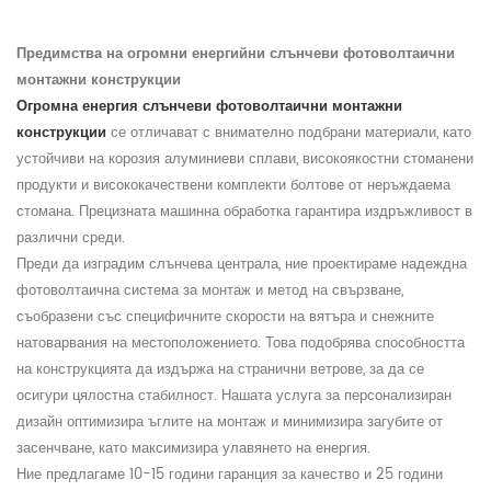
Предимства на огромни енергийни слънчеви фотоволтаични
монтажни конструкции
Огромна енергия
слънчеви фотоволтаични монтажни
конструкции
се отличават с внимателно подбрани материали, като
устойчиви на корозия алуминиеви сплави, високоякостни стоманени
продукти и висококачествени комплекти болтове от неръждаема
стомана. Прецизната машинна обработка гарантира издръжливост в
различни среди.
Преди да изградим слънчева централа, ние проектираме надеждна
фотоволтаична система за монтаж и метод на свързване,
съобразени със специфичните скорости на вятъра и снежните
натоварвания на местоположението. Това подобрява способността
на конструкцията да издържа на странични ветрове, за да се
осигури цялостна стабилност. Нашата услуга за персонализиран
дизайн оптимизира ъглите на монтаж и минимизира загубите от
засенчване, като максимизира улавянето на енергия.
Ние предлагаме 10-15 години гаранция за качество и 25 години