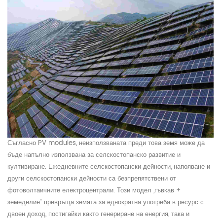
Съгласно
PV modu
l
e
s, неизползваната преди това земя може да
бъде напълно използвана за селскостопанско развитие и
култивиране. Ежедневните селскостопански дейности, напояване и
други селскостопански дейности са безпрепятствени от
фотоволтаичните електроцентрали
. Този модел „гъвкав +
земеделие“ превръща земята за еднократна употреба в ресурс с
двоен доход, постигайки както генериране на енергия, така и