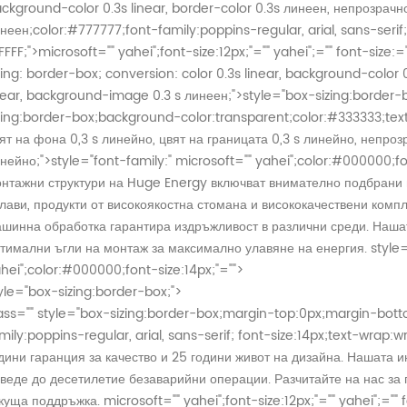
ckground-color 0.3s linear, border-color 0.3s линеен, непрозрачн
неен;color:#777777;font-family:poppins-regular, arial, sans-seri
FFFF;">
microsoft="" yahei";font-size:12px;"="" yahei";="" font-size:="
zing: border-box; conversion: color 0.3s linear, background-color 0.
near, background-image 0.3 s линеен;">
style="box-sizing:border-
zing:border-box;background-color:transparent;color:#333333;text-
ят на фона 0,3 s линейно, цвят на границата 0,3 s линейно, непро
нейно;">
style="font-family:" microsoft="" yahei";color:#000000;fo
нтажни структури на Huge Energy включват внимателно подбрани 
лави, продукти от високоякостна стомана и висококачествени ком
шинна обработка гарантира издръжливост в различни среди. Нашат
тимални ъгли на монтаж за максимално улавяне на енергия.
style=
hei";color:#000000;font-size:14px;"="">
yle="box-sizing:border-box;">
ass="" style="box-sizing:border-box;margin-top:0px;margin-bot
mily:poppins-regular, arial, sans-serif; font-size:14px;text-wrap
дини гаранция за качество и 25 години живот на дизайна. Нашата и
веде до десетилетие безаварийни операции. Разчитайте на нас за
куща поддръжка.
microsoft="" yahei";font-size:12px;"="" yahei";="" fo