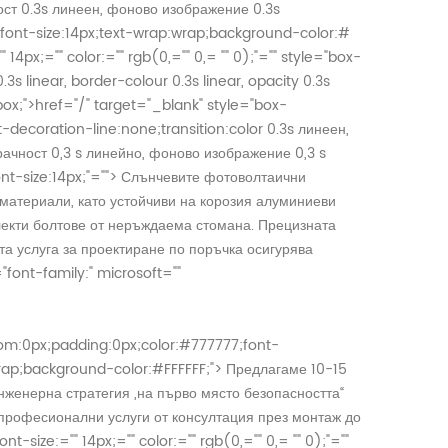
ост 0.3s линеен, фоново изображение 0.3s
f;font-size:14px;text-wrap:wrap;background-color:#
" 14px;="" color:="" rgb(0,="" 0,= "" 0);"="" style="box-
3s linear, border-colour 0.3s linear, opacity 0.3s
box;">
href="/" target="_blank" style="box-
decoration-line:none;transition:color 0.3s линеен,
зрачност 0,3 s линейно, фоново изображение 0,3 s
nt-size:14px;"="">
Слънчевите фотоволтаични
материали, като устойчиви на корозия алуминиеви
плекти болтове от неръждаема стомана. Прецизната
а услуга за проектиране по поръчка осигурява
"font-family:" microsoft=""
tom:0px;padding:0px;color:#777777;font-
:wrap;background-color:#FFFFFF;">
Предлагаме 10-15
нженерна стратегия „на първо място безопасността“
 професионални услуги от консултация през монтаж до
nt-size:="" 14px;="" color:="" rgb(0,="" 0,= "" 0);"=""