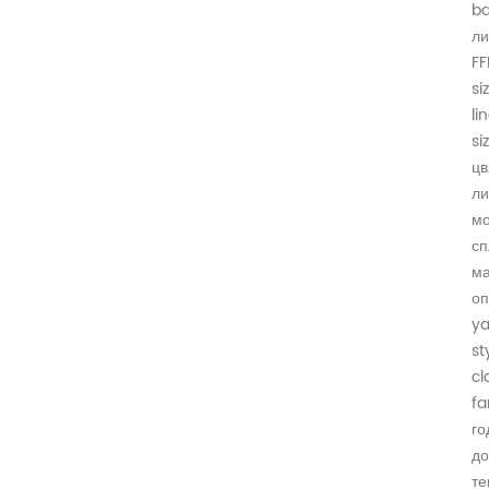
ba
ли
FF
si
li
si
цв
ли
мо
сп
ма
оп
ya
st
cl
fa
го
до
те