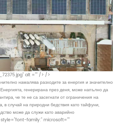
2375.jpg" alt ="" /> />
начително намалява разходите за енергия и значително
 Енергията, генерирана през деня, може напълно да
тира, че те не са засегнати от ограничения на
, в случай на природни бедствия като тайфуни,
дство може да служи като аварийно
style="font-family:" microsoft=""