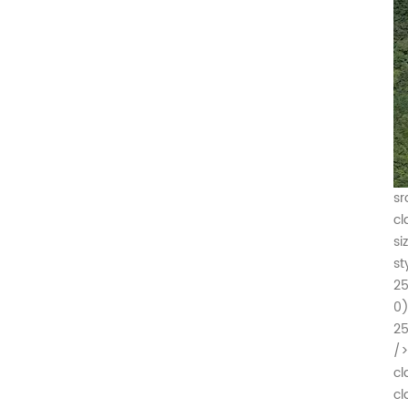
sr
cl
si
st
25
0)
25
/>
cl
cl