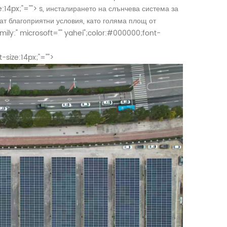
e:14px;"="">
s, инсталирането на слънчева система за
ат благоприятни условия, като голяма площ от
mily:" microsoft="" yahei";color:#000000;font-
-size:14px;"="">