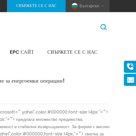
СВЪРЖЕТЕ СЕ С НАС
Български
EPC САЙТ
СВЪРЖЕТЕ СЕ С НАС
У Дома
>
Блог
(Pole And Wire) Solar Racking
ие за енергоемки операции!
icrosoft="" yahei";color:#000000;font-size:14px;"="">
px;"="">
предлага множество предимства,
аемост и стабилна възвръщаемост. За фирми с високо
yahei";color:#000000;font-size:14px;"="">
сметка за