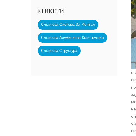
ЕТИКЕТИ
Слънчева Система За Монтаж
Слънчева Алуминиева Конструкция
Слънчева Структура
sr
cl
по
за
мо
на
ел
ya
cl