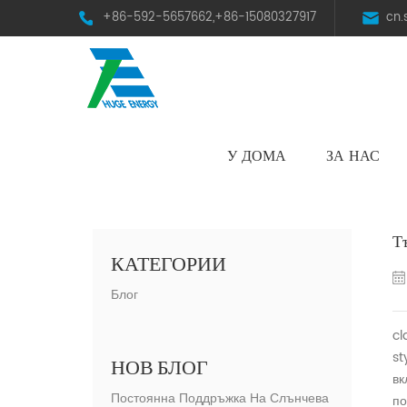
+86-592-5657662,+86-15080327917
cn
У ДОМА
ЗА НАС
HST Horizontal Single-Axis Tracker
Т
КАТЕГОРИИ
Блог
cl
st
НОВ БЛОГ
вк
Постоянна Поддръжка На Слънчева
по