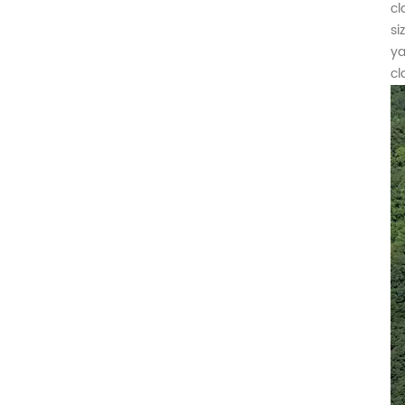
cl
si
ya
cl