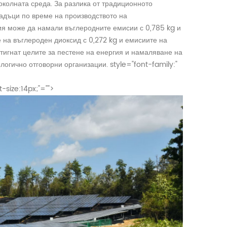
околната среда. За разлика от традиционното
адъци по време на производството на
ия може да намали въглеродните емисии с 0,785 kg и
 на въглероден диоксид с 0,272 kg и емисиите на
стигнат целите за пестене на енергия и намаляване на
логично отговорни организации.
style="font-family:"
-size:14px;"="">