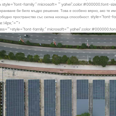
к
style="font-family:" microsoft= "" yahei";color:#000000;font-siz
хранване би било мъдро решение. Това е особено вярно, ако те им
ободно пространство със силна носеща способност.
style="font-fa
ze:14px;"="">
ass="">
style="font-family:" microsoft="" yahei";color:#000000;font