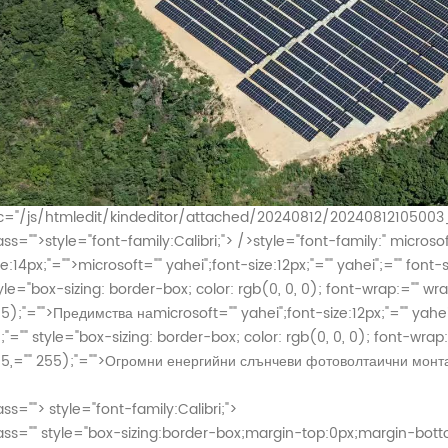
c="/js/htmledit/kindeditor/attached/20240812/20240812105003_8
ass="">
style="font-family:Calibri;"> />
style="font-family:" microso
ze:14px;"="">
microsoft="" yahei";font-size:12px;"="" yahei";="" font-si
yle="box-sizing: border-box; color: rgb(0, 0, 0); font-wrap:="" wr
5);"="">Предимства на
microsoft="" yahei";font-size:12px;"="" yahei"
;"="" style="box-sizing: border-box; color: rgb(0, 0, 0); font-wra
5,="" 255);"="">Огромни енергийни слънчеви фотоволтаични монт
ass="">
style="font-family:Calibri;">
ass="" style="box-sizing:border-box;margin-top:0px;margin-bottom