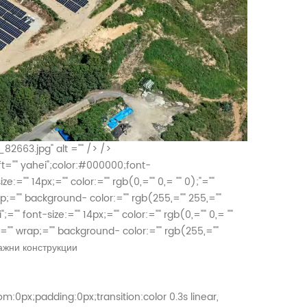
2663.jpg" alt ="" /> />
ft="" yahei";color:#000000;font-
ze:="" 14px;="" color:="" rgb(0,="" 0,= "" 0);"=""
ap;="" background- color:="" rgb(255,="" 255,=""
;="" font-size:="" 14px;="" color:="" rgb(0,="" 0,= ""
p:="" wrap;="" background- color:="" rgb(255,=""
ажни конструкции
:0px;padding:0px;transition:color 0.3s linear,