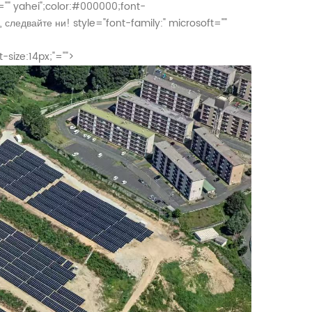
="" yahei";color:#000000;font-
, следвайте ни!
style="font-family:" microsoft=""
-size:14px;"="">