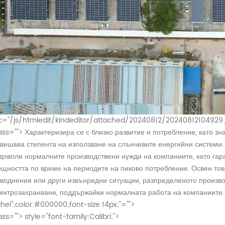
c="/js/htmledit/kindeditor/attached/20240812/20240812104929_7
ass="">
Характеризира се с близко развитие и потребление, като з
вишава степента на използване на слънчевите енергийни системи.
доволи нормалните производствени нужди на компаниите, като гаран
щността по време на периодите на пиково потребление. Освен това
воднения или други извънредни ситуации, разпределеното произво
ектрозахранване, поддържайки нормалната работа на компаниите.
hei";color:#000000;font-size:14px;"="">
ass="">
style="font-family:Calibri;">