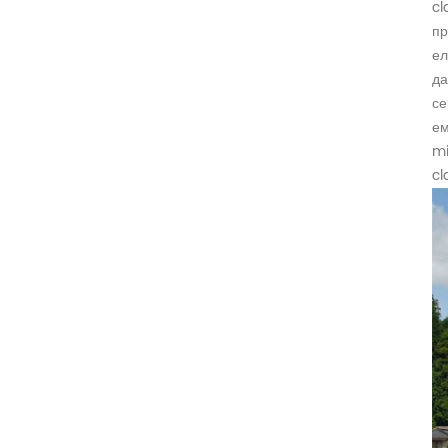
cl
пр
ел
да
се
ем
mi
cl