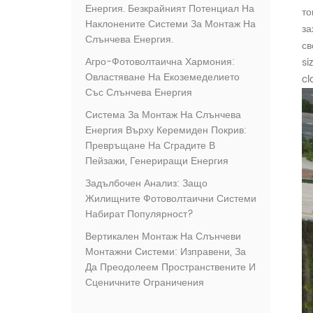
Енергия. Безкрайният Потенциал На
то
Наклонените Системи За Монтаж На
за
Слънчева Енергия.
св
Агро-Фотоволтаична Хармония:
si
Овластяване На Екоземеделието
cl
Със Слънчева Енергия
Система За Монтаж На Слънчева
Енергия Върху Керемиден Покрив:
Превръщане На Сградите В
Пейзажи, Генериращи Енергия
Задълбочен Анализ: Защо
Жилищните Фотоволтаични Системи
Набират Популярност?
Вертикален Монтаж На Слънчеви
Монтажни Системи: Изправени, За
Да Преодолеем Пространствените И
Сценичните Ограничения