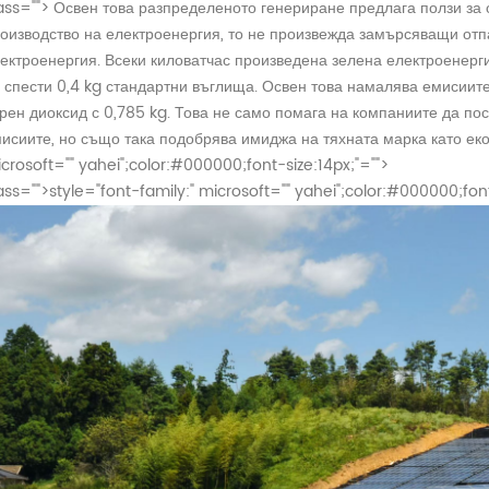
ass="">
Освен това разпределеното генериране предлага ползи за 
оизводство на електроенергия, то не произвежда замърсяващи отп
ектроенергия. Всеки киловатчас произведена зелена електроенерг
 спести 0,4 kg стандартни въглища. Освен това намалява емисиите
рен диоксид с 0,785 kg. Това не само помага на компаниите да по
исиите, но също така подобрява имиджа на тяхната марка като еко
crosoft="" yahei";color:#000000;font-size:14px;"="">
ass="">
style="font-family:" microsoft="" yahei";color:#000000;font