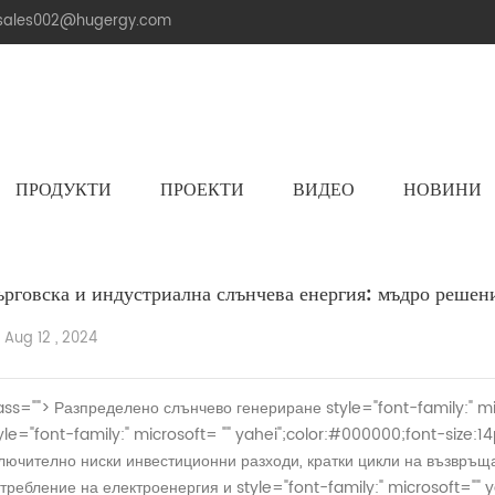
.sales002@hugergy.com
ПРОДУКТИ
ПРОЕКТИ
ВИДЕО
НОВИНИ
Керемиден Покрив Слънчева Монтажна Конструкция
Метална Покривна Соларна Монтажна Конструкция
Плоска Циментова Покривна Соларна Конструкция
Aluminum Agri-PV Racking
Flexible 
ърговска и индустриална слънчева енергия: мъдро решен
Aug 12 , 2024
ass="">
Разпределено слънчево генериране
style="font-family:" m
yle="font-family:" microsoft= "" yahei";color:#000000;font-size:14
лючително ниски инвестиционни разходи, кратки цикли на възвръщ
требление на електроенергия и
style="font-family:" microsoft="" 