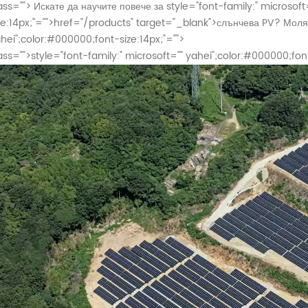
ass="">
Искате да научите повече за
style="font-family:" microsoft
ze:14px;"="">
href="/products" target="_blank">слънчева PV?
Моля
hei";color:#000000;font-size:14px;"="">
ass="">
style="font-family:" microsoft="" yahei";color:#000000;font