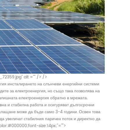
2359.jpg" alt ="" /> />
ргия инсталирането на слънчеви енергийни системи
дите за електроенергия, но също така позволява на
злишната електроенергия обратно в мрежата.
вна и стабилна работа и осигуряват дългосрочни
зплащане може да бъде само 3-4 години. Освен това
 да увеличат стабилния паричен поток и директно да
color:#000000;font-size:14px;"="">