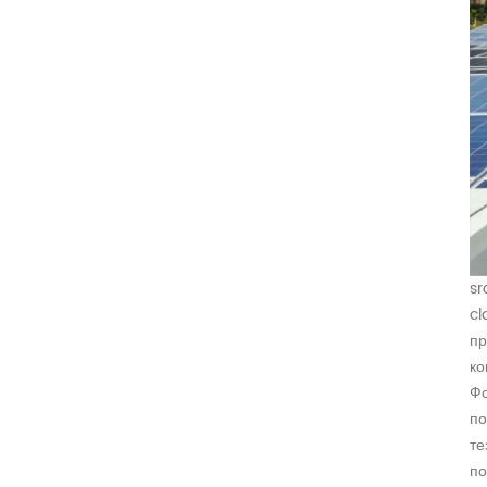
sr
cl
пр
ко
Фо
по
те
по