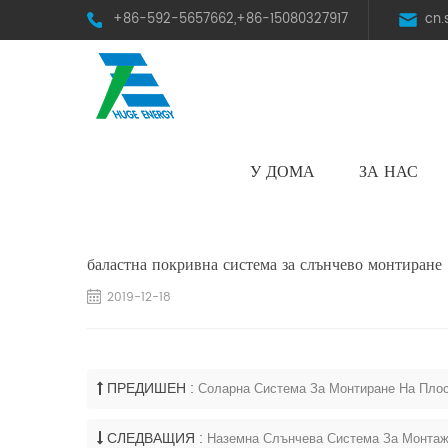
+86-592-5657662,+86-15080327917
cn
У ДОМА
ЗА НАС
HST Horizontal Single-Axis Tracker
баластна покривна система за слънчево монтиране
2019-12-18
ПРЕДИШЕН :
Соларна Система За Монтиране На Пло
СЛЕДВАЩИЯ :
Наземна Слънчева Система За Монта