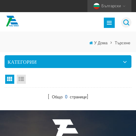
Български
У Дома
>
Търсене
КАТЕГОРИИ
Изглед на мрежата
Изглед на списък
[ Общо
0
страници]