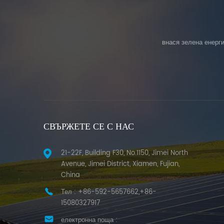
внася зелена енерги
СВЪРЖЕТЕ СЕ С НАС
21-22F, Building F30, No.1150, Jimei North
Avenue, Jimei District, Xiamen, Fujian,
China
Тел :
+86-592-5657662,+86-
15080327917
електронна поща :