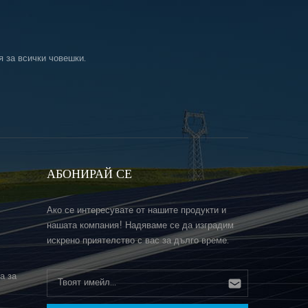
я за всички човешки.
АБОНИРАЙ СЕ
Ако се интересувате от нашите продукти и
нашата компания! Надяваме се да изградим
искрено приятелство с вас за дълго време.
а за