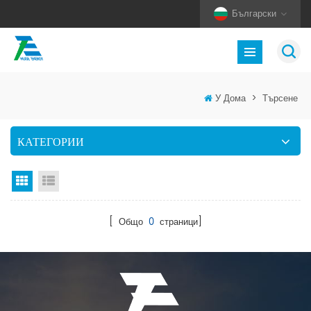
Български
У Дома
>
Търсене
КАТЕГОРИИ
Изглед на мрежата
Изглед на списък
[ Общо
0
страници]