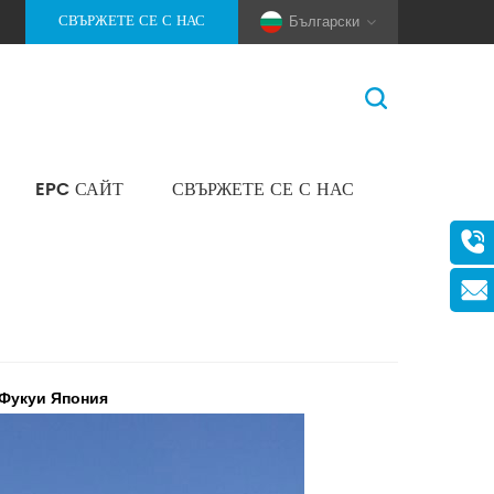
СВЪРЖЕТЕ СЕ С НАС
Български
EPC САЙТ
СВЪРЖЕТЕ СЕ С НАС
У Дома
>
Новини
>
Фирмени Новини
(Pole And Wire) Solar Racking
 Фукуи Япония