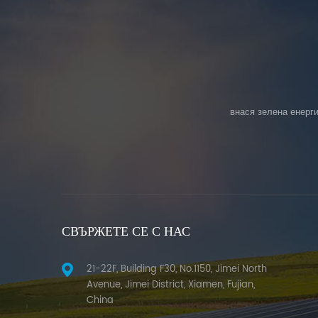
внася зелена енерги
СВЪРЖЕТЕ СЕ С НАС
21-22F, Building F30, No.1150, Jimei North
Avenue, Jimei District, Xiamen, Fujian,
China