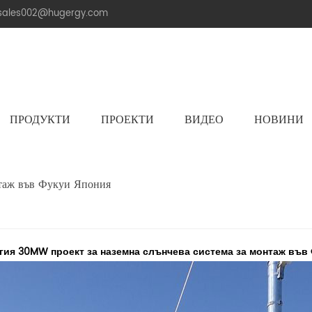
.sales002@hugergy.com
ПРОДУКТИ
ПРОЕКТИ
ВИДЕО
НОВИНИ
Керемиден Покрив Слънчева Монтажна Конструкция
Метална Покривна Соларна Монтажна Конструкция
Плоска Циментова Покривна Соларна Конструкция
Aluminum Agri-PV Racking
Flexible 
нтаж във Фукуи Япония
гия 30MW проект за наземна слънчева система за монтаж във