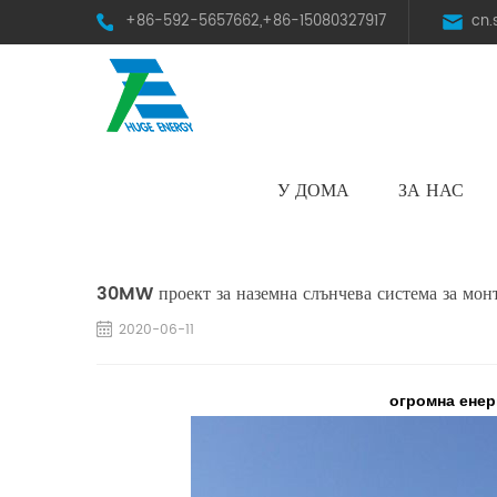
+86-592-5657662,+86-15080327917
cn
У ДОМА
ЗА НАС
HST Horizontal Single-Axis Tracker
30MW проект за наземна слънчева система за мо
2020-06-11
огромна енер