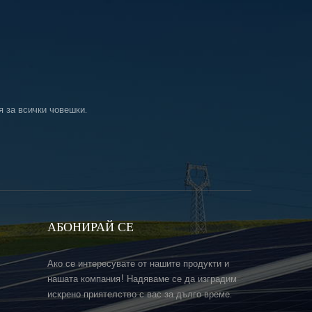
я за всички човешки.
АБОНИРАЙ СЕ
Ако се интересувате от нашите продукти и
нашата компания! Надяваме се да изградим
искрено приятелство с вас за дълго време.