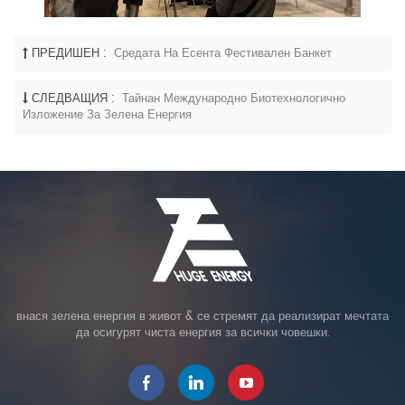
ПРЕДИШЕН :
Средата На Есента Фестивален Банкет
СЛЕДВАЩИЯ :
Тайнан Международно Биотехнологично
Изложение За Зелена Енергия
внася зелена енергия в живот & се стремят да реализират мечтата
да осигурят чиста енергия за всички човешки.