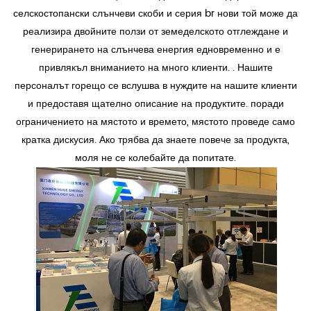
селскостопански слънчеви скоби и серия br нови той може да
реализира двойните ползи от земеделското отглеждане и
генерирането на слънчева енергия едновременно и е
привлякъл вниманието на много клиенти. . Нашите
персоналът горещо се вслушва в нуждите на нашите клиенти
и предоставя щателно описание на продуктите. поради
ограничението на мястото и времето, мястото проведе само
кратка дискусия. Ако трябва да знаете повече за продукта,
моля не се колебайте да попитате.