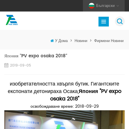
Български
У Дома
>
Новини
>
Фирмени Новини
Япония "PV expo osaka 2018"
2019-09-05
изобретателността хвърля бутик. Гигантските
експонати детонираха Осака,
Япония "PV expo
osaka 2018"
освобождаване време: 2018-09-29